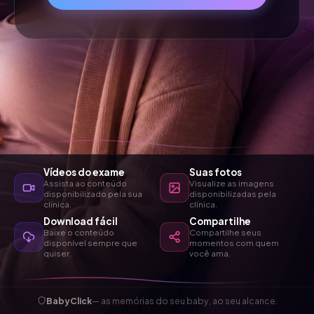
Vídeos do exame
Suas fotos
Assista ao conteúdo
Visualize as imagens
disponibilizado pela sua
disponibilizadas pela
clínica.
clínica.
Download fácil
Compartilhe
Baixe o conteúdo
Compartilhe seus
disponível sempre que
momentos com quem
quiser.
você ama.
BabyClick
— as memórias do seu baby, ao seu alcance.